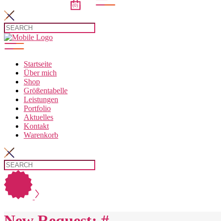
(0)
t.
Startseite
Über mich
Shop
Größentabelle
Leistungen
Portfolio
Aktuelles
Kontakt
Warenkorb
New Request: #