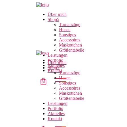
Über mich
Shop
Turnanzüge
Hosen
Sonstiges
Accessoires
Maskottchen
Größentabelle
Leistungen
Portfolio
Über mich
Aktuelles
Shop
Kontakt
Turnanzüge
Hosen
(0)
Sonstiges
Accessoires
Maskottchen
Größentabelle
t.
Leistungen
Portfolio
Aktuelles
Kontakt