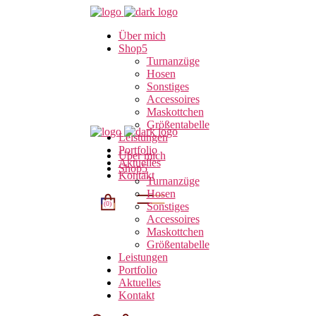
Über mich
Shop
Turnanzüge
Hosen
Sonstiges
Accessoires
Maskottchen
Größentabelle
Leistungen
Portfolio
Über mich
Aktuelles
Shop
Kontakt
Turnanzüge
Hosen
(0)
Sonstiges
Accessoires
Maskottchen
Größentabelle
t.
Leistungen
Portfolio
Aktuelles
Kontakt