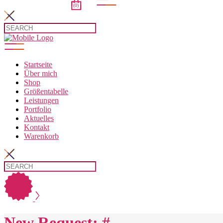
(0)
t.
Startseite
Über mich
Shop
Größentabelle
Leistungen
Portfolio
Aktuelles
Kontakt
Warenkorb
New Request: #