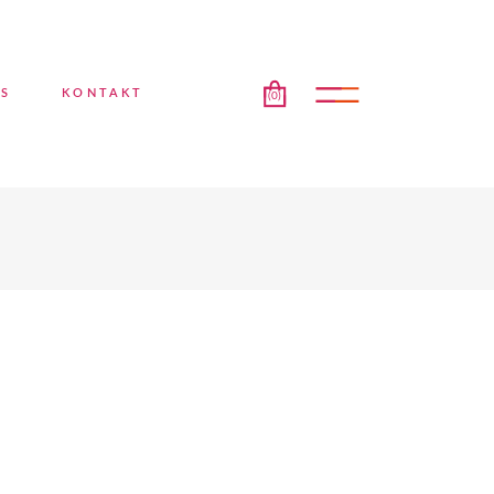
No products in the cart.
ES
KONTAKT
(0)
ducts in the cart.