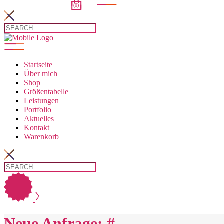
(0)
t.
Startseite
Über mich
Shop
Größentabelle
Leistungen
Portfolio
Aktuelles
Kontakt
Warenkorb
Neue Anfrage: #