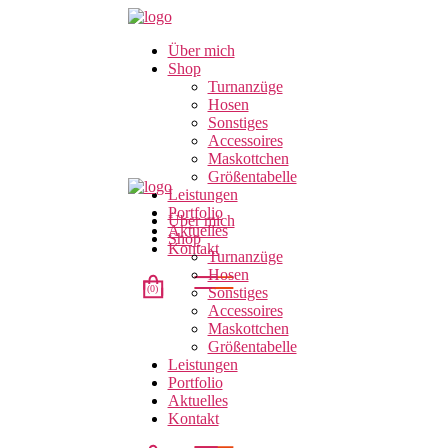
Über mich
Shop
Turnanzüge
Hosen
Sonstiges
Accessoires
Maskottchen
Größentabelle
Leistungen
Portfolio
Über mich
Aktuelles
Shop
Kontakt
Turnanzüge
Hosen
(0)
Sonstiges
Accessoires
Maskottchen
Größentabelle
t.
Leistungen
Portfolio
Aktuelles
Kontakt