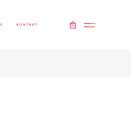
No products in the cart.
ES
KONTAKT
(0)
ducts in the cart.