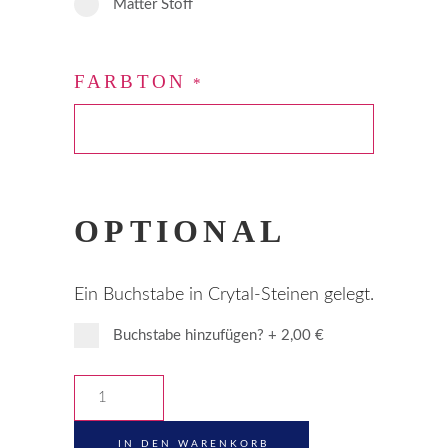
Matter Stoff
FARBTON
*
OPTIONAL
Ein Buchstabe in Crytal-Steinen gelegt.
Buchstabe hinzufügen?
+
2,00 €
Schlüsselanhänger
"Hase"
-
IN DEN WARENKORB