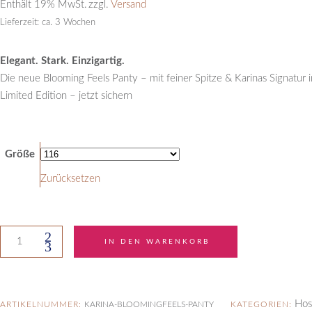
Enthält 19% MwSt.
zzgl.
Versand
Lieferzeit: ca. 3 Wochen
Elegant. Stark. Einzigartig.
Die neue Blooming Feels Panty – mit feiner Spitze & Karinas Signatur i
Limited Edition – jetzt sichern
Größe
Zurücksetzen
Karina
IN DEN WARENKORB
Schönmaier
"Blooming
Feels"
Panty
Hos
ARTIKELNUMMER:
KARINA-BLOOMINGFEELS-PANTY
KATEGORIEN: